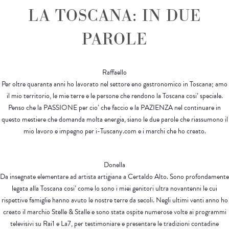
LA TOSCANA: IN DUE
PAROLE
Raffaello
Per oltre quaranta anni ho lavorato nel settore eno gastronomico in Toscana; amo
il mio territorio, le mie terre e le persone che rendono la Toscana cosi’ speciale.
Penso che la PASSIONE per cio’ che faccio e la PAZIENZA nel continuare in
questo mestiere che domanda molta energia, siano le due parole che riassumono il
mio lavoro e impegno per i-Tuscany.com e i marchi che ho creato.
Donella
Da insegnate elementare ad artista artigiana a Certaldo Alto. Sono profondamente
legata alla Toscana cosi’ come lo sono i miei genitori ultra novantenni le cui
rispettive famiglie hanno avuto le nostre terre da secoli. Negli ultimi venti anno ho
creato il marchio Stelle & Stalle e sono stata ospite numerose volte ai programmi
televisivi su Rai1 e La7, per testimoniare e presentare le tradizioni contadine