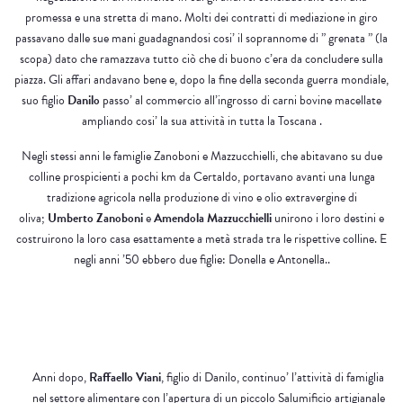
promessa e una stretta di mano. Molti dei contratti di mediazione in giro
passavano dalle sue mani guadagnandosi cosi’ il soprannome di ” grenata ” (la
scopa) dato che ramazzava tutto ciò che di buono c’era da concludere sulla
piazza. Gli affari andavano bene e, dopo la fine della seconda guerra mondiale,
suo figlio
Danilo
passo’ al commercio all’ingrosso di carni bovine macellate
ampliando cosi’ la sua attività in tutta la Toscana .
Negli stessi anni le famiglie Zanoboni e Mazzucchielli, che abitavano su due
colline prospicienti a pochi km da Certaldo, portavano avanti una lunga
tradizione agricola nella produzione di vino e olio extravergine di
oliva;
Umberto Zanoboni
e
Amendola Mazzucchielli
unirono i loro destini e
costruirono la loro casa esattamente a metà strada tra le rispettive colline. E
negli anni ’50 ebbero due figlie: Donella e Antonella..
Anni dopo,
Raffaello Viani
, figlio di Danilo, continuo’ l’attività di famiglia
nel settore alimentare con l’apertura di un piccolo Salumificio artigianale