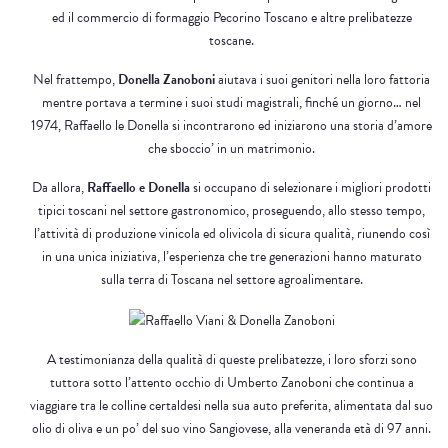
ed il commercio di formaggio Pecorino Toscano e altre prelibatezze
toscane.
Nel frattempo,
Donella Zanoboni
aiutava i suoi genitori nella loro fattoria
mentre portava a termine i suoi studi magistrali, finché un giorno… nel
1974, Raffaello le Donella si incontrarono ed iniziarono una storia d’amore
che sboccio’ in un matrimonio.
Da allora,
Raffaello e Donella
si occupano di selezionare i migliori prodotti
tipici toscani nel settore gastronomico, proseguendo, allo stesso tempo,
l’attività di produzione vinicola ed olivicola di sicura qualità, riunendo così
in una unica iniziativa, l’esperienza che tre generazioni hanno maturato
sulla terra di Toscana nel settore agroalimentare.
A testimonianza della qualità di queste prelibatezze, i loro sforzi sono
tuttora sotto l’attento occhio di Umberto Zanoboni che continua a
viaggiare tra le colline certaldesi nella sua auto preferita, alimentata dal suo
olio di oliva e un po’ del suo vino Sangiovese, alla veneranda età di 97 anni.