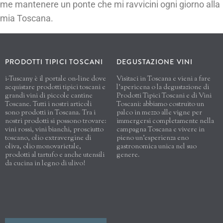
me mantenere un ponte che mi ravvicini ogni giorno alla
mia Toscana.
PRODOTTI TIPICI TOSCANI
DEGUSTAZIONE VINI
i-Tuscany è il portale on-line dove
Visitaci in Toscana e vieni a fare
acquistare prodotti tipici toscani e
l'apericena o la degustazione di
grandi vini di piccole cantine
Prodotti Tipici Toscani e di Vini
Toscane. Tutti i nostri articoli
Toscani: abbiamo costruito un
sono prodotti in Toscana. Tra i
palco in mezzo alle vigne per
nostri prodotti si possono trovare:
immergersi completamente nella
vini rossi, vini bianchi, prosciutto
campagna Toscana e vivere in
toscano, olio extravergine di
pieno un'esperienza eno
oliva, olio monovarietale,
gastronomica unica nel suo
prodotti al tartufo e anche utensili
genere.
da cucina in legno di ulivo!